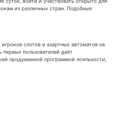
я суток, войти и участвовать открыто для
рокам из различных стран. Подобные
 игроков слотов и азартных автоматов на
ь первых пользователей даёт
воей продуманной программой лояльности,