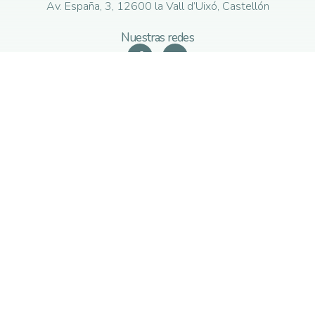
Av. España, 3, 12600 la Vall d’Uixó, Castellón
Nuestras redes
Diseño web
Nuntium Comunicación