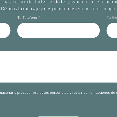
í para responder todas tus dudas y ayudarte en este herm
Déjanos tu mensaje y nos pondremos en contacto contigo.
Tu Teléfono
Tu Em
acenar y procesar mis datos personales y recibir comunicaciones de s