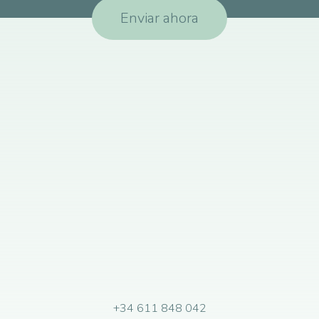
Enviar ahora
+34 611 848 042