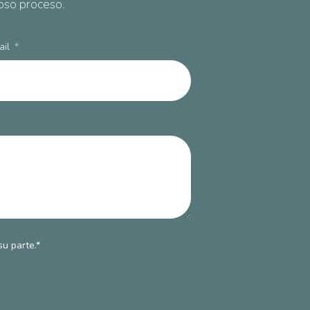
oso proceso.
ail
u parte.*