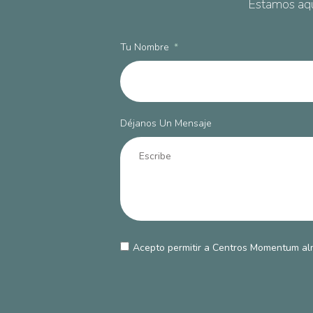
Estamos aqu
Tu Nombre
Déjanos Un Mensaje
Acepto permitir a Centros Momentum alm