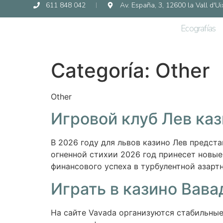
611 848 042
Av. España, 3, 12600 la Vall d'Ui
Ecografías
Categoría:
Other
Other
Игровой клуб Лев ка
В 2026 году для львов казино Лев предст
огненной стихии 2026 год принесет новы
финансового успеха в турбулентной азартн
Играть в казино Вава
На сайте Vavada организуются стабильные